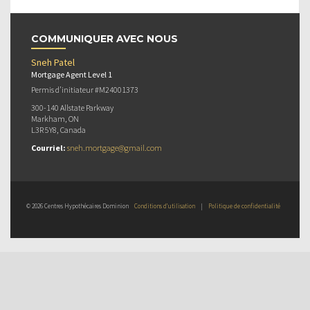
COMMUNIQUER AVEC NOUS
Sneh Patel
Mortgage Agent Level 1
Permis d’initiateur #M24001373
300-140 Allstate Parkway
Markham, ON
L3R 5Y8, Canada
Courriel:
sneh.mortgage@gmail.com
© 2026 Centres Hypothécaires Dominion
Conditions d’utilisation
|
Politique de confidentialité