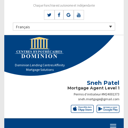
Chaque franchise est autonome et indépendante
Français
Dominion Lending Centres Affinity
Mortgage Solutions
Sneh Patel
Mortgage Agent Level 1
Permis d’initiateur #M24001373
sneh.mortgage@gmail.com