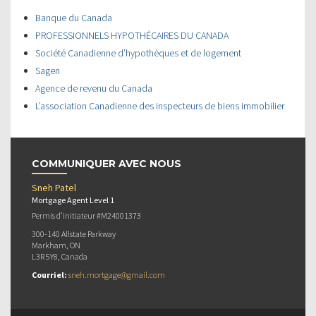
Banque du Canada
PROFESSIONNELS HYPOTHÉCAIRES DU CANADA
Société Canadienne d’hypothèques et de logement
Sagen
Agence de revenu du Canada
L’association Canadienne des inspecteurs de biens immobilier
COMMUNIQUER AVEC NOUS
Sneh Patel
Mortgage Agent Level 1
Permis d’initiateur #M24001373
300-140 Allstate Parkway
Markham, ON
L3R 5Y8, Canada
Courriel:
sneh.mortgage@gmail.com