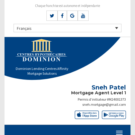
Chaque franchise est autonome et indépendante
Français
Dominion Lending Centres Affinity
Mortgage Solutions
Sneh Patel
Mortgage Agent Level 1
Permis d’initiateur #M24001373
sneh.mortgage@gmail.com