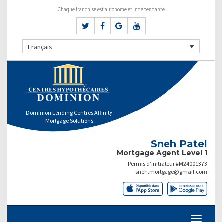
Chaque franchise est autonome et indépendante
Français
Dominion Lending Centres Affinity
Mortgage Solutions
Sneh Patel
Mortgage Agent Level 1
Permis d’initiateur #M24001373
sneh.mortgage@gmail.com