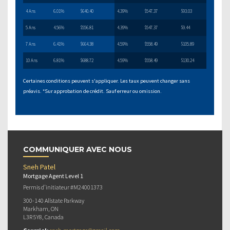
4 Ans
6.01%
$640.40
4.39%
$547.37
$93.03
5 Ans
4.56%
$556.81
4.39%
$547.37
$9.44
7 Ans
6.41%
$664.38
4.59%
$558.49
$105.89
10 Ans
6.81%
$688.72
4.59%
$558.49
$130.24
Certaines conditions peuvent s'appliquer. Les taux peuvent changer sans
préavis. *Sur approbation de crédit. Sauf erreur ou omission.
COMMUNIQUER AVEC NOUS
Sneh Patel
Mortgage Agent Level 1
Permis d’initiateur #M24001373
300-140 Allstate Parkway
Markham, ON
L3R 5Y8, Canada