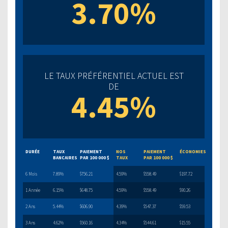
3.70%
LE TAUX PRÉFÉRENTIEL ACTUEL EST
DE
4.45%
DURÉE
TAUX
PAIEMENT
NOS
PAIEMENT
ÉCONOMIES
BANCAIRES
PAR 100 000 $
TAUX
PAR 100 000 $
6 Mois
7.89%
$756.21
4.59%
$558.49
$197.72
1 Année
6.15%
$648.75
4.59%
$558.49
$90.26
2 Ans
5.44%
$606.90
4.39%
$547.37
$59.53
3 Ans
4.62%
$560.16
4.34%
$544.61
$15.55